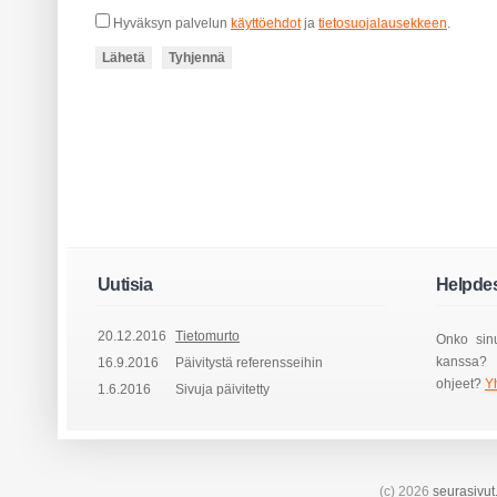
Hyväksyn palvelun
käyttöehdot
ja
tietosuojalausekkeen
.
Uutisia
Helpde
20.12.2016
Tietomurto
Onko sinu
kanssa? T
16.9.2016
Päivitystä referensseihin
ohjeet?
Y
1.6.2016
Sivuja päivitetty
(c) 2026
seurasivut.